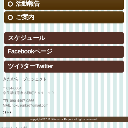
活動報告
ご案内
スケジュール
Facebookページ
ツイﾂターTwitter
きたむら・プロジェクト
〒634-0004
奈良県橿原市木原町５４１－１９
TEL 090-4497-0866
MAIL hokusonke@gmail.com
copyright©2011 Kitamura Project all rights reserved.