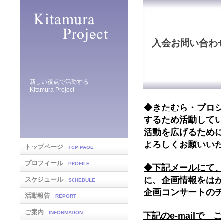
入会お問い合わ
新しい視点で活動する
Kitamura Project
◆きたむら・プロ
するため活動して
活動を広げるため
よろしくお願いい
トップページ
TOP PAGE
プロフィール
PROFILE
◆下記メールにて
に、企画情報をは
スケジュール
SCHEDULE
企画コンサートの
活動報告
REPORT
ご案内
INFORMATION
下記のe-mailで